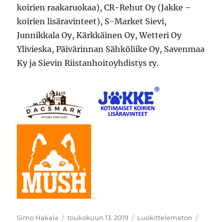
koirien raakaruokaa), CR-Rehut Oy (Jakke –
koirien lisäravinteet), S-Market Sievi,
Junnikkala Oy, Kärkkäinen Oy, Wetteri Oy
Ylivieska, Päivärinnan Sähköliike Oy, Savenmaa
Ky ja Sievin Riistanhoitoyhdistys ry.
Kirjoittaja
Julkaistu
Kategoriat
Avain
Simo Hakala
toukokuun 13. 2019
Luokittelematon