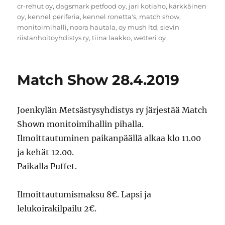
cr-rehut oy
,
dagsmark petfood oy
,
jari kotiaho
,
kärkkäinen
oy
,
kennel periferia
,
kennel ronetta's
,
match show
,
monitoimihalli
,
noora hautala
,
oy mush ltd
,
sievin
riistanhoitoyhdistys ry
,
tiina laakko
,
wetteri oy
Match Show 28.4.2019
Joenkylän Metsästysyhdistys ry järjestää Match
Shown monitoimihallin pihalla.
Ilmoittautuminen paikanpäällä alkaa klo 11.00
ja kehät 12.00.
Paikalla Puffet.
Ilmoittautumismaksu 8€. Lapsi ja
lelukoirakilpailu 2€.