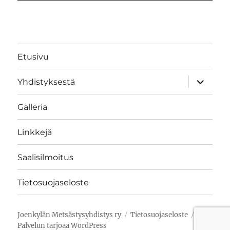
Etusivu
näytä
Yhdistyksestä
alavalik
Galleria
Linkkejä
Saalisilmoitus
Tietosuojaseloste
Joenkylän Metsästysyhdistys ry
Tietosuojaseloste
Palvelun tarjoaa WordPress