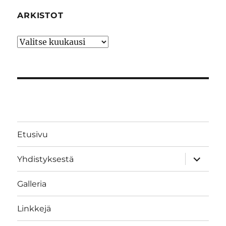
ARKISTOT
Arkistot
Etusivu
näytä
Yhdistyksestä
alavalik
Galleria
Linkkejä