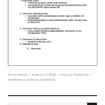
Kirjoittaja
Julkaistu
Kategoriat
Avainsa
Simo Hakala
elokuun 9. 2020
Kokous
,
Pöytäkirja
kesäkokous
,
kokous
,
pöytäkirja
HA